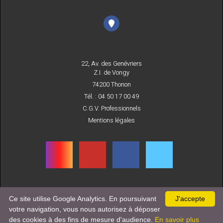
22, Av. des Genévriers
Z.I. de Vongy
74200 Thonon
Tél. : 04 50 17 00 49
C.G.V. Professionnels
Mentions légales
Ce site utilise Google Analytics. En poursuivant
J'accepte
INSCRIVEZ-VOUS
votre navigation, vous nous autorisez à déposer
À NOTRE NEWSLETTER
des cookies à des fins de mesure d'audience.
En savoir plus