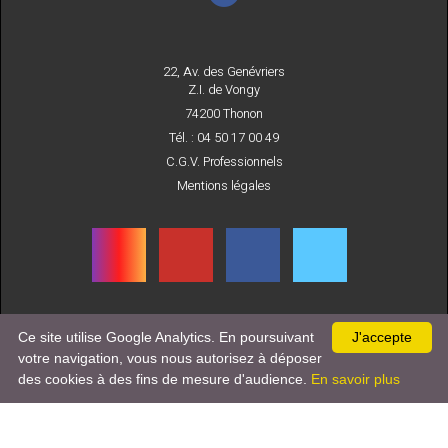
22, Av. des Genévriers
Z.I. de Vongy
74200 Thonon
Tél. : 04 50 17 00 49
C.G.V. Professionnels
Mentions légales
Ce site utilise Google Analytics. En poursuivant
J'accepte
INSCRIVEZ-VOUS
votre navigation, vous nous autorisez à déposer
À NOTRE NEWSLETTER
des cookies à des fins de mesure d'audience.
En savoir plus