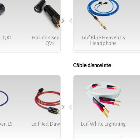
C QK1
Harmoniseur AC
Leif Blue Heaven LS
Sort Kones
QV2
Headphone
Câble d'enceinte
ven LS
Leif Red Dawn LS
Leif White Lightning
Norse 2 Heimdall 2