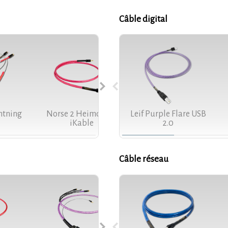
Câble digital
htning
Norse 2 Heimdall 2
Leif Purple Flare USB
Leif Purple Flare
iKable
2.0
Câble réseau