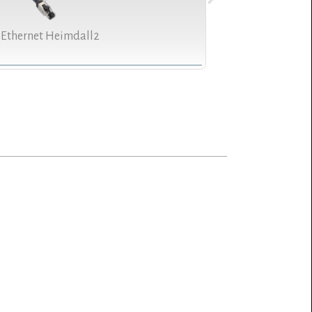
Ethernet Heimdall2
Supreme Reference
Odin 2