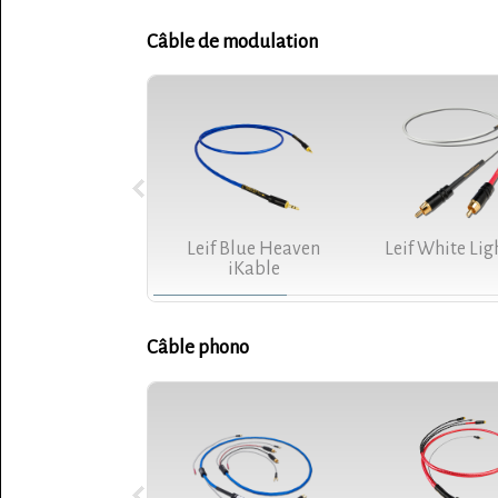
Câble de modulation
Leif Blue Heaven
Leif White Lig
iKable
Câble phono