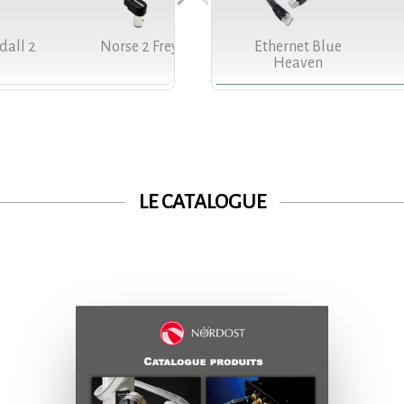
dall 2
Norse 2 Frey 2
Reference Valhalla 2
Ethernet Blue
Heaven
LE CATALOGUE