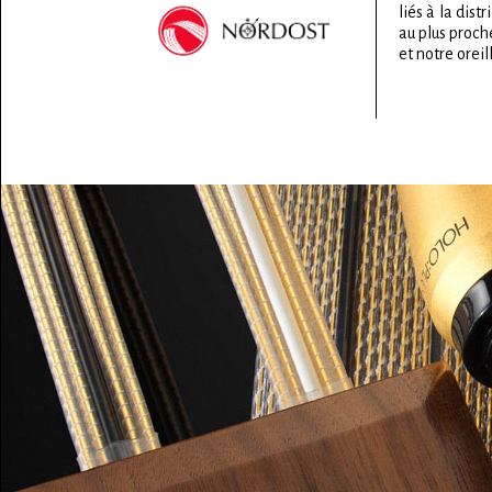
liés à la dist
au plus proch
et notre oreil