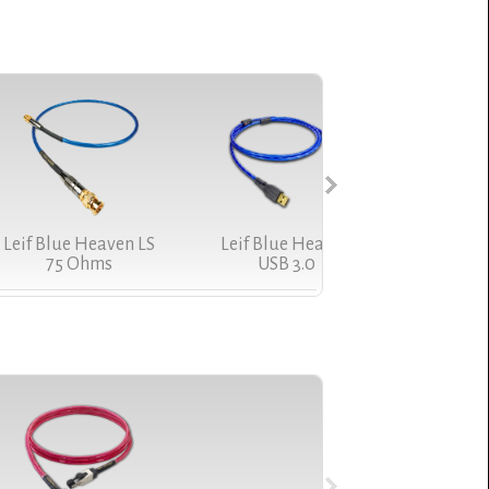
Leif Blue Heaven LS
Leif Blue Heaven LS
Leif Blue Heaven
Leif Red Dawn LS
Norse 2 
Norse
75 Ohms
USB 3.0
US