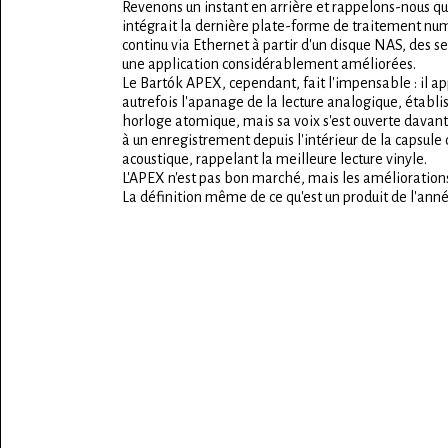
Revenons un instant en arrière et rappelons-nous qu
intégrait la dernière plate-forme de traitement numé
continu via Ethernet à partir d'un disque NAS, des 
une application considérablement améliorées.
Le Bartók APEX, cependant, fait l'impensable : il a
autrefois l'apanage de la lecture analogique, établi
horloge atomique, mais sa voix s'est ouverte davant
à un enregistrement depuis l'intérieur de la capsul
acoustique, rappelant la meilleure lecture vinyle.
L'APEX n'est pas bon marché, mais les améliorations
La définition même de ce qu'est un produit de l'anné