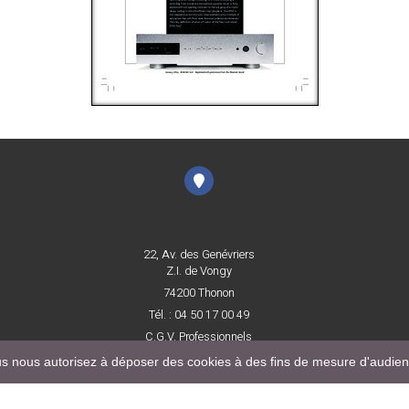
22, Av. des Genévriers
Z.I. de Vongy
74200 Thonon
Tél. : 04 50 17 00 49
C.G.V. Professionnels
Mentions légales
vous nous autorisez à déposer des cookies à des fins de mesure d'audie