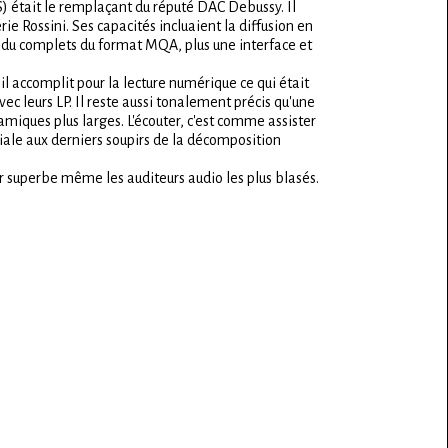
) était le remplaçant du réputé DAC Debussy. Il
e Rossini. Ses capacités incluaient la diffusion en
endu complets du format MQA, plus une interface et
l accomplit pour la lecture numérique ce qui était
c leurs LP. Il reste aussi tonalement précis qu'une
iques plus larges. L'écouter, c'est comme assister
iale aux derniers soupirs de la décomposition
r superbe même les auditeurs audio les plus blasés.