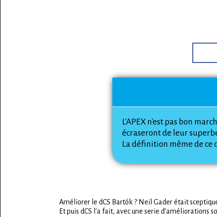
L'APEX n'est pas bon march
écraseront de leur superbe
La définition même de ce q
Améliorer le dCS Bartók ? Neil Gader était sceptiqu
Et puis dCS l'a fait, avec une serie d’améliorations