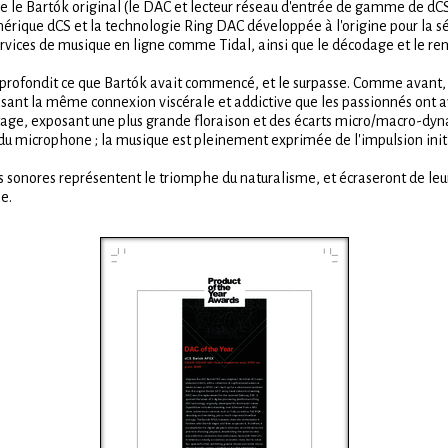
e le Bartók original (le DAC et lecteur réseau d'entrée de gamme de dCS
rique dCS et la technologie Ring DAC développée à l'origine pour la séri
services de musique en ligne comme Tidal, ainsi que le décodage et le r
pprofondit ce que Bartók avait commencé, et le surpasse. Comme avant, i
ssant la même connexion viscérale et addictive que les passionnés ont ave
age, exposant une plus grande floraison et des écarts micro/macro-dynam
e du microphone ; la musique est pleinement exprimée de l'impulsion init
 sonores représentent le triomphe du naturalisme, et écraseront de leu
e.