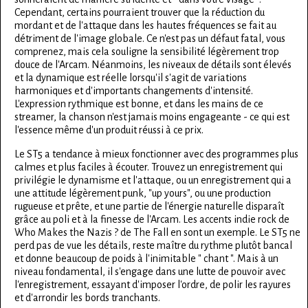
Cependant, certains pourraient trouver que la réduction du
mordant et de l'attaque dans les hautes fréquences se fait au
détriment de l'image globale. Ce n'est pas un défaut fatal, vous
comprenez, mais cela souligne la sensibilité légèrement trop
douce de l'Arcam. Néanmoins, les niveaux de détails sont élevés
et la dynamique est réelle lorsqu'il s'agit de variations
harmoniques et d'importants changements d'intensité.
L'expression rythmique est bonne, et dans les mains de ce
streamer, la chanson n'est jamais moins engageante - ce qui est
l'essence même d'un produit réussi à ce prix.
Le ST5 a tendance à mieux fonctionner avec des programmes plus
calmes et plus faciles à écouter. Trouvez un enregistrement qui
privilégie le dynamisme et l'attaque, ou un enregistrement qui a
une attitude légèrement punk, "up yours", ou une production
rugueuse et prête, et une partie de l'énergie naturelle disparaît
grâce au poli et à la finesse de l'Arcam. Les accents indie rock de
Who Makes the Nazis ? de The Fall en sont un exemple. Le ST5 ne
perd pas de vue les détails, reste maître du rythme plutôt bancal
et donne beaucoup de poids à l'inimitable " chant ". Mais à un
niveau fondamental, il s'engage dans une lutte de pouvoir avec
l'enregistrement, essayant d'imposer l'ordre, de polir les rayures
et d'arrondir les bords tranchants.