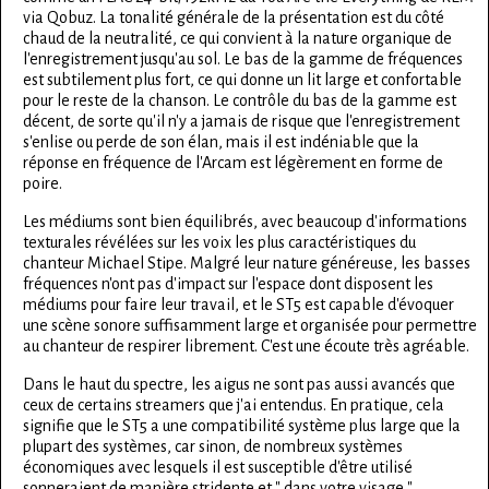
via Qobuz. La tonalité générale de la présentation est du côté
chaud de la neutralité, ce qui convient à la nature organique de
l'enregistrement jusqu'au sol. Le bas de la gamme de fréquences
est subtilement plus fort, ce qui donne un lit large et confortable
pour le reste de la chanson. Le contrôle du bas de la gamme est
décent, de sorte qu'il n'y a jamais de risque que l'enregistrement
s'enlise ou perde de son élan, mais il est indéniable que la
réponse en fréquence de l'Arcam est légèrement en forme de
poire.
Les médiums sont bien équilibrés, avec beaucoup d'informations
texturales révélées sur les voix les plus caractéristiques du
chanteur Michael Stipe. Malgré leur nature généreuse, les basses
fréquences n'ont pas d'impact sur l'espace dont disposent les
médiums pour faire leur travail, et le ST5 est capable d'évoquer
une scène sonore suffisamment large et organisée pour permettre
au chanteur de respirer librement. C'est une écoute très agréable.
Dans le haut du spectre, les aigus ne sont pas aussi avancés que
ceux de certains streamers que j'ai entendus. En pratique, cela
signifie que le ST5 a une compatibilité système plus large que la
plupart des systèmes, car sinon, de nombreux systèmes
économiques avec lesquels il est susceptible d'être utilisé
sonneraient de manière stridente et " dans votre visage ".