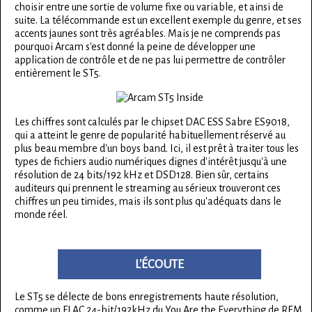
choisir entre une sortie de volume fixe ou variable, et ainsi de
suite. La télécommande est un excellent exemple du genre, et ses
accents jaunes sont très agréables. Mais je ne comprends pas
pourquoi Arcam s'est donné la peine de développer une
application de contrôle et de ne pas lui permettre de contrôler
entièrement le ST5.
Les chiffres sont calculés par le chipset DAC ESS Sabre ES9018,
qui a atteint le genre de popularité habituellement réservé au
plus beau membre d'un boys band. Ici, il est prêt à traiter tous les
types de fichiers audio numériques dignes d'intérêt jusqu'à une
résolution de 24 bits/192 kHz et DSD128. Bien sûr, certains
auditeurs qui prennent le streaming au sérieux trouveront ces
chiffres un peu timides, mais ils sont plus qu'adéquats dans le
monde réel.
L'ÉCOUTE
Le ST5 se délecte de bons enregistrements haute résolution,
comme un FLAC 24-bit/192kHz du You Are the Everything de REM