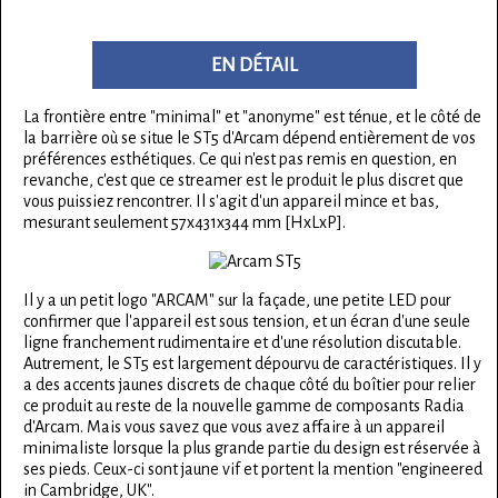
EN DÉTAIL
La frontière entre "minimal" et "anonyme" est ténue, et le côté de
la barrière où se situe le ST5 d'Arcam dépend entièrement de vos
préférences esthétiques. Ce qui n'est pas remis en question, en
revanche, c'est que ce streamer est le produit le plus discret que
vous puissiez rencontrer. Il s'agit d'un appareil mince et bas,
mesurant seulement 57x431x344 mm [HxLxP].
Il y a un petit logo "ARCAM" sur la façade, une petite LED pour
confirmer que l'appareil est sous tension, et un écran d'une seule
ligne franchement rudimentaire et d'une résolution discutable.
Autrement, le ST5 est largement dépourvu de caractéristiques. Il y
a des accents jaunes discrets de chaque côté du boîtier pour relier
ce produit au reste de la nouvelle gamme de composants Radia
d'Arcam. Mais vous savez que vous avez affaire à un appareil
minimaliste lorsque la plus grande partie du design est réservée à
ses pieds. Ceux-ci sont jaune vif et portent la mention "engineered
in Cambridge, UK".