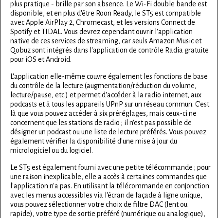
plus pratique - brille par son absence. Le Wi-Fi double bande est
disponible, et en plus d'être Roon Ready, le ST5 est compatible
avec Apple AirPlay 2, Chromecast, et les versions Connect de
Spotify et TIDAL. Vous devrez cependant ouvrir l'application
native de ces services de streaming, car seuls Amazon Music et
Qobuz sont intégrés dans l'application de contrôle Radia gratuite
pour iOS et Android.
L'application elle-même couvre également les fonctions de base
du contrôle de la lecture (augmentation/réduction du volume,
lecture/pause, etc.) et permet d'accéder à la radio internet, aux
podcasts et à tous les appareils UPnP sur un réseau commun. C'est
là que vous pouvez accéder à six préréglages, mais ceux-ci ne
concernent que les stations de radio ; il n'est pas possible de
désigner un podcast ou une liste de lecture préférés. Vous pouvez
également vérifier la disponibilité d'une mise à jour du
micrologiciel ou du logiciel.
Le ST5 est également fourni avec une petite télécommande ; pour
une raison inexplicable, elle a accès à certaines commandes que
l'application n'a pas. En utilisant la télécommande en conjonction
avec les menus accessibles via l'écran de façade à ligne unique,
vous pouvez sélectionner votre choix de filtre DAC (lent ou
rapide), votre type de sortie préféré (numérique ou analogique),