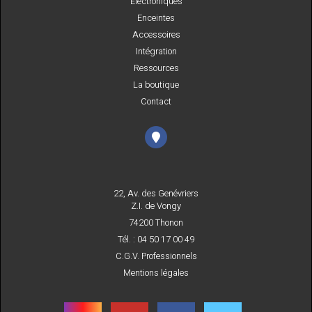
Electroniques
Enceintes
Accessoires
Intégration
Ressources
La boutique
Contact
22, Av. des Genévriers
Z.I. de Vongy
74200 Thonon
Tél. : 04 50 17 00 49
C.G.V. Professionnels
Mentions légales