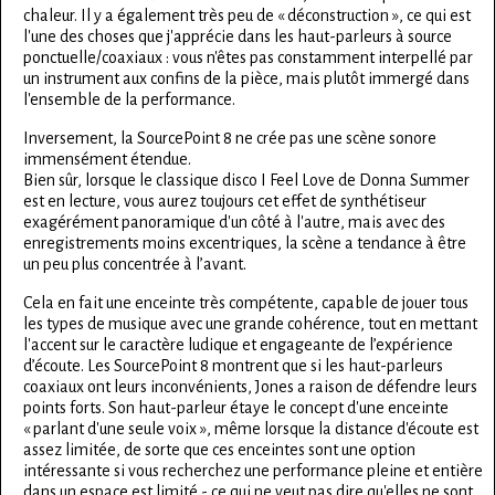
chaleur. Il y a également très peu de « déconstruction », ce qui est
l'une des choses que j'apprécie dans les haut-parleurs à source
ponctuelle/coaxiaux : vous n'êtes pas constamment interpellé par
un instrument aux confins de la pièce, mais plutôt immergé dans
l'ensemble de la performance.
Inversement, la SourcePoint 8 ne crée pas une scène sonore
immensément étendue.
Bien sûr, lorsque le classique disco I Feel Love de Donna Summer
est en lecture, vous aurez toujours cet effet de synthétiseur
exagérément panoramique d'un côté à l'autre, mais avec des
enregistrements moins excentriques, la scène a tendance à être
un peu plus concentrée à l’avant.
Cela en fait une enceinte très compétente, capable de jouer tous
les types de musique avec une grande cohérence, tout en mettant
l'accent sur le caractère ludique et engageante de l’expérience
d’écoute. Les SourcePoint 8 montrent que si les haut-parleurs
coaxiaux ont leurs inconvénients, Jones a raison de défendre leurs
points forts. Son haut-parleur étaye le concept d'une enceinte
« parlant d'une seule voix », même lorsque la distance d'écoute est
assez limitée, de sorte que ces enceintes sont une option
intéressante si vous recherchez une performance pleine et entière
dans un espace est limité - ce qui ne veut pas dire qu'elles ne sont