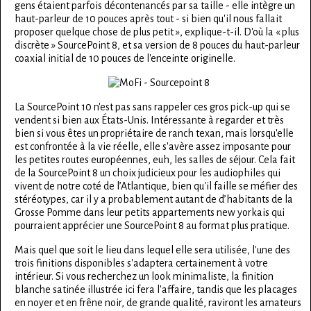
gens étaient parfois décontenancés par sa taille - elle intègre un
haut-parleur de 10 pouces après tout - si bien qu'il nous fallait
proposer quelque chose de plus petit », explique-t-il. D'où la « plus
discrète » SourcePoint 8, et sa version de 8 pouces du haut-parleur
coaxial initial de 10 pouces de l'enceinte originelle.
La SourcePoint 10 n'est pas sans rappeler ces gros pick-up qui se
vendent si bien aux États-Unis. Intéressante à regarder et très
bien si vous êtes un propriétaire de ranch texan, mais lorsqu'elle
est confrontée à la vie réelle, elle s'avère assez imposante pour
les petites routes européennes, euh, les salles de séjour. Cela fait
de la SourcePoint 8 un choix judicieux pour les audiophiles qui
vivent de notre coté de l’Atlantique, bien qu'il faille se méfier des
stéréotypes, car il y a probablement autant de d’habitants de la
Grosse Pomme dans leur petits appartements new yorkais qui
pourraient apprécier une SourcePoint 8 au format plus pratique.
Mais quel que soit le lieu dans lequel elle sera utilisée, l'une des
trois finitions disponibles s'adaptera certainement à votre
intérieur. Si vous recherchez un look minimaliste, la finition
blanche satinée illustrée ici fera l'affaire, tandis que les placages
en noyer et en frêne noir, de grande qualité, raviront les amateurs