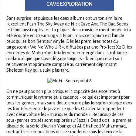
CAVE EXPLORATION
Sans surprise, et puisque les deux albums ont un ton similaire,
l'excellent Push The Sky Away de Nick Cave And The Bad Seeds
est tout aussi captivant. La plupart de la musique mentionnée ici a
été écoutée en streaming via Roon, mais cet album est l'un de
ceux qui se bonifient sur vinyle. Dès les premières notes du
turgescent « We No Who U R », diffusées par une Pro-Ject X2 B, les
enceintes de MoFi m'ont totalement immergé dans l'ambiance
mélancolique que Cave dégage toujours - bien que ce set soit
relativement optimiste comparé au carrément déprimant
Skeleton Key qui a suivi plus tard!
On ne peut pas non plus critiquer la capacité des enceintes à
communiquer le rythme et la cadence - ce qui est important pour
tous les genres, mais sans doute encore plus lorsqu'on plonge dans
les frontières entre le jazz et ce que les Occidentaux appellent
avec désinvolture les « musiques du monde ». Beaucoup de ces
sous-genres croisés sont explorés sur Jazz Is Dead 001, le premier
disque de la série d'Adrian Younge et Ali Shaheed Muhammad,
mettant les compositions de jazz moderne sous les feux de la