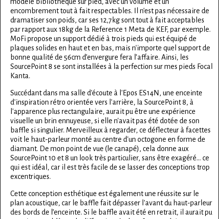
modèle bibliothèque sur pied, avec un volume et un
encombrement tout à fait respectables. Il n'est pas nécessaire de
dramatiser son poids, car ses 12,7kg sont tout à fait acceptables
par rapport aux 18kg de la Reference 1 Meta de KEF, par exemple.
MoFi propose un support dédié à trois pieds qui est équipé de
plaques solides en haut et en bas, mais n'importe quel support de
bonne qualité de 56cm d’envergure fera l’affaire. Ainsi, les
SourcePoint 8 se sont installées à la perfection sur mes pieds Focal
Kanta.
Succédant dans ma salle d'écoute à l'Epos ES14N, une enceinte
d'inspiration rétro orientée vers l'arrière, la SourcePoint 8, à
l'apparence plus rectangulaire, aurait pu être une expérience
visuelle un brin ennuyeuse, si elle n'avait pas été dotée de son
baffle si singulier. Merveilleux à regarder, ce déflecteur à facettes
voit le haut-parleur monté au centre d'un octogone en forme de
diamant. De mon point de vue (le canapé), cela donne aux
SourcePoint 10 et 8 un look très particulier, sans être exagéré... ce
qui est idéal, car il est très facile de se lasser des conceptions trop
excentriques.
Cette conception esthétique est également une réussite sur le
plan acoustique, car le baffle fait dépasser l'avant du haut-parleur
des bords de l’enceinte. Si le baffle avait été en retrait, il aurait pu