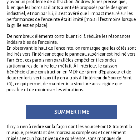
y avoir un problème de diffraction. Andrew Jones précise que,
bien que les bords saillants aient été proposés par le designer
industriel, et non par lui, il s'est avéré que l'impact mesuré sur les
performances de l'enceinte était limité [mais il l'est moins lorsque
la grille est en place].
De nombreux éléments contribuent ici à réduire les résonances
indésirables de l'enceinte.
En observant le haut de l'enceinte, on remarque que les côtés sont
inclinés vers l'intérieur et que le panneau supérieur est incliné vers
l’arrière : ces parois non parallèles empêchent les ondes
stationnaires de faire leur méfait. À l'intérieur, le caisson
bénéficie d’une construction en MDF de 19mm d’épaisseur et de
deux renforts verticaux (il y en a trois à l'intérieur du SourcePoint
10), ce qui permet de maintenir la structure aussi rigide que
possible et de minimiser les vibrations.
SUMMER TIME
Il n'y a rien à redire sur la façon dont les SourcePoint 8 traitent la
musique, présentant des morceaux complexes et densément
mixés avec un haut niveau de cohérence, sans manquer de