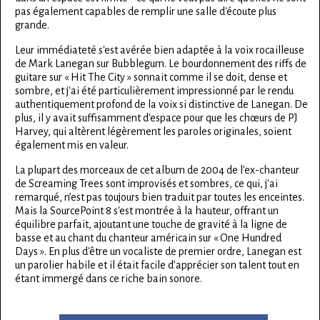
pas également capables de remplir une salle d'écoute plus
grande.
Leur immédiateté s'est avérée bien adaptée à la voix rocailleuse
de Mark Lanegan sur Bubblegum. Le bourdonnement des riffs de
guitare sur « Hit The City » sonnait comme il se doit, dense et
sombre, et j'ai été particulièrement impressionné par le rendu
authentiquement profond de la voix si distinctive de Lanegan. De
plus, il y avait suffisamment d'espace pour que les chœurs de PJ
Harvey, qui altèrent légèrement les paroles originales, soient
également mis en valeur.
La plupart des morceaux de cet album de 2004 de l'ex-chanteur
de Screaming Trees sont improvisés et sombres, ce qui, j'ai
remarqué, n’est pas toujours bien traduit par toutes les enceintes.
Mais la SourcePoint 8 s'est montrée à la hauteur, offrant un
équilibre parfait, ajoutant une touche de gravité à la ligne de
basse et au chant du chanteur américain sur « One Hundred
Days ». En plus d'être un vocaliste de premier ordre, Lanegan est
un parolier habile et il était facile d’apprécier son talent tout en
étant immergé dans ce riche bain sonore.