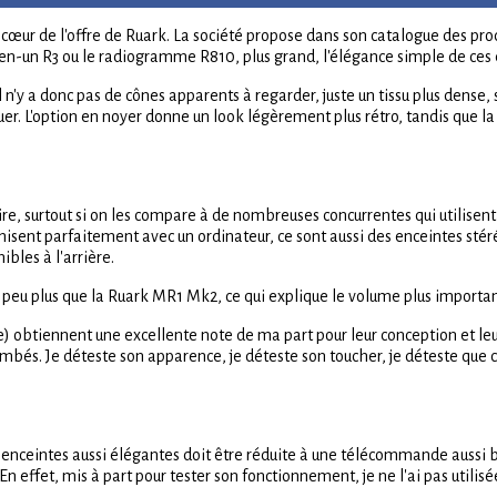
u cœur de l'offre de Ruark. La société propose dans son catalogue des pro
en-un R3 ou le radiogramme R810, plus grand, l'élégance simple de ces e
il n'y a donc pas de cônes apparents à regarder, juste un tissu plus dense
r. L'option en noyer donne un look légèrement plus rétro, tandis que la fi
re, surtout si on les compare à de nombreuses concurrentes qui utilisent
sent parfaitement avec un ordinateur, ce sont aussi des enceintes stér
bles à l'arrière.
peu plus que la Ruark MR1 Mk2, ce qui explique le volume plus important
elie) obtiennent une excellente note de ma part pour leur conception et 
és. Je déteste son apparence, je déteste son toucher, je déteste que c
s enceintes aussi élégantes doit être réduite à une télécommande aussi
n effet, mis à part pour tester son fonctionnement, je ne l'ai pas utilisé