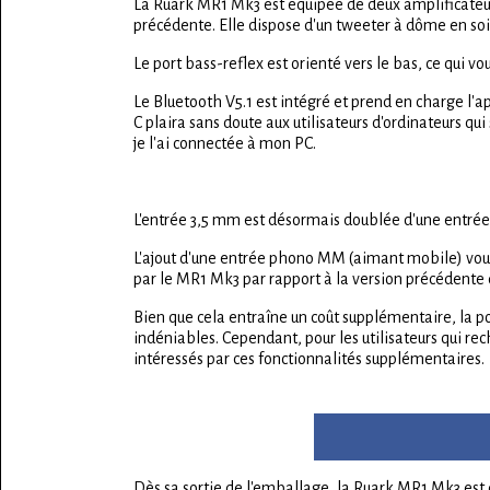
La Ruark MR1 Mk3 est équipée de deux amplificateurs
précédente. Elle dispose d'un tweeter à dôme en s
Le port bass-reflex est orienté vers le bas, ce qui vo
Le Bluetooth V5.1 est intégré et prend en charge l'a
C plaira sans doute aux utilisateurs d'ordinateurs qui
je l'ai connectée à mon PC.
L'entrée 3,5 mm est désormais doublée d'une entrée
L'ajout d'une entrée phono MM (aimant mobile) vous 
par le MR1 Mk3 par rapport à la version précédente 
Bien que cela entraîne un coût supplémentaire, la po
indéniables. Cependant, pour les utilisateurs qui r
intéressés par ces fonctionnalités supplémentaires.
Dès sa sortie de l'emballage, la Ruark MR1 Mk3 est e