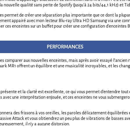
a nouvelle qualité sans perte de Spotify (jusqu'à 24 bits/44,1 kHz) et Tid
es permet de créer une séparation plus importante que ce dont la plupa
dement appairé avec mon lecteur Blu-ray Ultra HD Samsung via une conne
er ces enceintes sur un buffet pour créer une configuration d'enceintes B
PERFORMANCES
es comparer aux nouvelles enceintes, mais après avoir essayé l’ancien m
s Ruark MR1 offrent un équilibre et une musicalité incroyables, et les c
présente et la clarté est excellente, ce qui vous permet d'entendre tout 
s avec une interprétation enjouée, et ces enceintes ne vous submergeron
nnera des frissons à vos oreilles, les paroles délicatement équilibrées 
sive Attack et vous obtiendrez un peu plus de vibrations de basses ave
ureusement, il n'y a aucune distorsion.