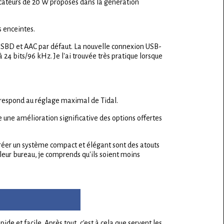
icateurs de 20 W proposés dans la génération
s enceintes.
ts SBD et AAC par défaut. La nouvelle connexion USB-
à 24 bits/96 kHz. Je l'ai trouvée très pratique lorsque
rrespond au réglage maximal de Tidal.
une amélioration significative des options offertes
 créer un système compact et élégant sont des atouts
leur bureau, je comprends qu'ils soient moins
e et facile. Après tout, c'est à cela que servent les