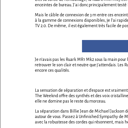
enceintes de bureau. J'ai donc principalement testé l
Mais le câble de connexion de 3 m entre ces enceint
à la gamme de connexions disponibles, je l'ai rapi
TV 2.0. De même, il est également très facile de pos
Je n'avais pas les Ruark MR1 Mk2 sous la main pour l
retrouver le son clair et neutre que j'attendais. Le
encore ces qualités.
La sensation de séparation et d'espace est vraiment 
The Weeknd offre des synthés et des voix cristalline
elle ne domine pas le reste du morceau.
La séparation dans Billie Jean de Michael Jackson do
autour de vous. Passez à Unfinished Sympathy de Mas
avec la robustesse des cordes qui résonnent, mais he