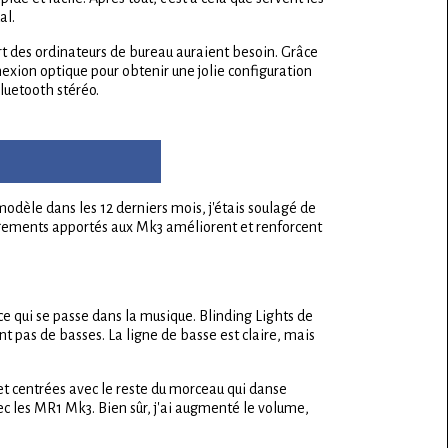
al.
rt des ordinateurs de bureau auraient besoin. Grâce
xion optique pour obtenir une jolie configuration
luetooth stéréo.
odèle dans les 12 derniers mois, j'étais soulagé de
hangements apportés aux Mk3 améliorent et renforcent
ce qui se passe dans la musique. Blinding Lights de
t pas de basses. La ligne de basse est claire, mais
et centrées avec le reste du morceau qui danse
c les MR1 Mk3. Bien sûr, j'ai augmenté le volume,