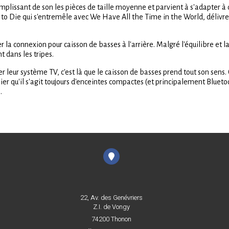
plissant de son les pièces de taille moyenne et parvient à s'adapter à 
 Die qui s'entremêle avec We Have All the Time in the World, délivre 
er la connexion pour caisson de basses à l'arrière. Malgré l'équilibre et l
t dans les tripes.
rer leur système TV, c'est là que le caisson de basses prend tout son se
lier qu'il s'agit toujours d'enceintes compactes (et principalement Bluet
.
22, Av. des Genévriers
Z.I. de Vongy
74200 Thonon