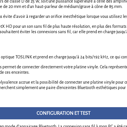
 de classe D de 25 W, soit une puissance supérieure à celle des amplif
oie de 20 mm et d'un haut-parleur de médium/grave à cône de 85 mm.
us évite d'avoir à regarder un orifice inesthétique lorsque vous utilisez le
ptX HD pour un son sans fil de plus haute résolution, en plus des forma
 souhaitent éviter les connexions sans fil, car elle prend en charge jusqu'
 optique TOSLINK et prend en charge jusqu'à 24 bits/192 kHz, ce qui co
permet de connecter directement votre platine vinyle. Cela représente 
de ces enceintes.
lyvalence accrue et la possibilité de connecter une platine vinyle pour
echerchent simplement une paire d'enceintes Bluetooth esthétiques pour 
CONFIGURATION ET TEST
n mode d'appairage Bluetooth. La connexion sans fil à mon PC a été rapid