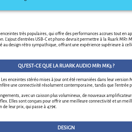
enceintes très populaires, qui offre des performances accrues tout en
ion. L'ajout d'entrées USB-C et phono devrait permettre à la Ruark MR1 
 au design rétro sympathique, offrant une expérience supérieure à cell
QU'EST-CE QUE LA RUARK AUDIO MR1 MK3 ?
es enceintes stéréo mises à jour ont été remaniées dans leur version Mk
r confère une connectivité résolument contemporaine, tandis que l'entr
angements, avec un caisson plus volumineux, de nouveaux amplificateur
lex. Elles sont conçues pour offrir une meilleure connectivité et un mei
de leur prix, qui passe à 479€.
DESIGN