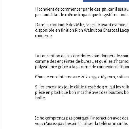
Il convient de commencer par le design, car il est a
pas tout à fait le même impact que le système tout-
Dans la continuité des Mk2, la grille avant est fixe, 
disponible en finition Rich Walnut ou Charcoal Lacque
moderne.
La conception de ces enceintes vous donnera le souri
comme des enceintes de bureau et qu'elles s'harmoni
polyvalence grâce à la gamme de connexions disponi
Chaque enceinte mesure 202 x 135 x 165 mm, soit un 
Si les enceintes (et le câble tressé de 3 m qui les r
pièce en plastique bon marché avec des boutons bomb
boîte.
Je ne comprends pas pourquoi l'interaction avec de
vous n'aurez pas besoin d'utiliser la télécommande. E