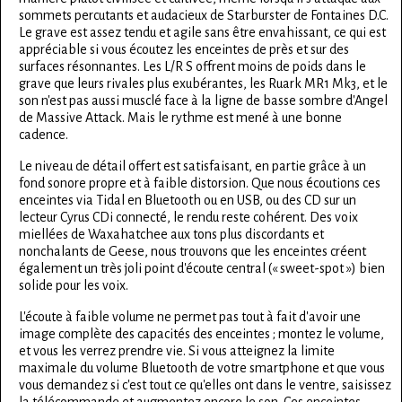
sommets percutants et audacieux de Starburster de Fontaines D.C.
Le grave est assez tendu et agile sans être envahissant, ce qui est
appréciable si vous écoutez les enceintes de près et sur des
surfaces résonnantes. Les L/R S offrent moins de poids dans le
grave que leurs rivales plus exubérantes, les Ruark MR1 Mk3, et le
son n'est pas aussi musclé face à la ligne de basse sombre d'Angel
de Massive Attack. Mais le rythme est mené à une bonne
cadence.
Le niveau de détail offert est satisfaisant, en partie grâce à un
fond sonore propre et à faible distorsion. Que nous écoutions ces
enceintes via Tidal en Bluetooth ou en USB, ou des CD sur un
lecteur Cyrus CDi connecté, le rendu reste cohérent. Des voix
miellées de Waxahatchee aux tons plus discordants et
nonchalants de Geese, nous trouvons que les enceintes créent
également un très joli point d'écoute central (« sweet-spot ») bien
solide pour les voix.
L'écoute à faible volume ne permet pas tout à fait d'avoir une
image complète des capacités des enceintes ; montez le volume,
et vous les verrez prendre vie. Si vous atteignez la limite
maximale du volume Bluetooth de votre smartphone et que vous
vous demandez si c'est tout ce qu'elles ont dans le ventre, saisissez
la télécommande et augmentez encore le son. Ces enceintes