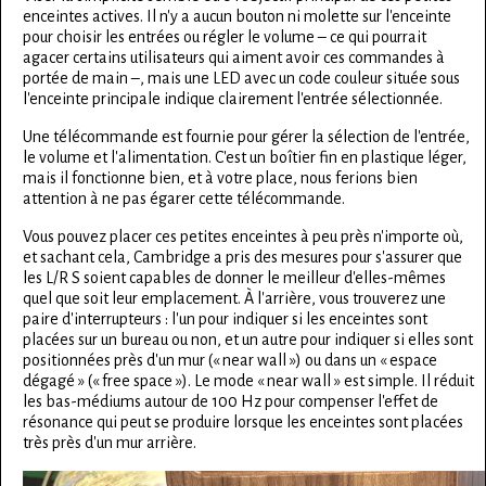
enceintes actives. Il n'y a aucun bouton ni molette sur l'enceinte
pour choisir les entrées ou régler le volume – ce qui pourrait
agacer certains utilisateurs qui aiment avoir ces commandes à
portée de main –, mais une LED avec un code couleur située sous
l'enceinte principale indique clairement l'entrée sélectionnée.
Une télécommande est fournie pour gérer la sélection de l'entrée,
le volume et l'alimentation. C'est un boîtier fin en plastique léger,
mais il fonctionne bien, et à votre place, nous ferions bien
attention à ne pas égarer cette télécommande.
Vous pouvez placer ces petites enceintes à peu près n'importe où,
et sachant cela, Cambridge a pris des mesures pour s'assurer que
les L/R S soient capables de donner le meilleur d'elles-mêmes
quel que soit leur emplacement. À l'arrière, vous trouverez une
paire d'interrupteurs : l'un pour indiquer si les enceintes sont
placées sur un bureau ou non, et un autre pour indiquer si elles sont
positionnées près d'un mur (« near wall ») ou dans un « espace
dégagé » (« free space »). Le mode « near wall » est simple. Il réduit
les bas-médiums autour de 100 Hz pour compenser l'effet de
résonance qui peut se produire lorsque les enceintes sont placées
très près d'un mur arrière.