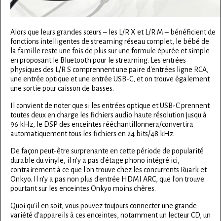
Alors que leurs grandes sœurs – les L/R X et L/R M – bénéficient de
fonctions intelligentes de streaming réseau complet, le bébé de
la famille reste une fois de plus sur une formule épurée et simple
en proposant le Bluetooth pour le streaming. Les entrées
physiques des L/R S comprennent une paire d'entrées ligne RCA,
une entrée optique et une entrée USB-C, et on trouve également
une sortie pour caisson de basses.
Il convient de noter que si les entrées optique et USB-C prennent
toutes deux en charge les fichiers audio haute résolution jusqu'à
96 kHz, le DSP des enceintes rééchantillonnera/convertira
automatiquement tous les fichiers en 24 bits/48 kHz.
De façon peut-être surprenante en cette période de popularité
durable du vinyle, il n'y a pas d'étage phono intégré ici,
contrairement à ce que l'on trouve chez les concurrents Ruark et
Onkyo. Il n'y a pas non plus d'entrée HDMI ARC, que l'on trouve
pourtant sur les enceintes Onkyo moins chères.
Quoi qu'il en soit, vous pouvez toujours connecter une grande
variété d'appareils à ces enceintes, notamment un lecteur CD, un