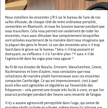
Nous installons les enceintes L/R S sur le bureau de l'une de nos
salles d'écoute, de chaque côté de notre ordinateur portable,
connectées en Bluetooth, et nous les laissons tourner pendant que
nous travaillons. Cela nous permet non seulement de roder les
enceintes, mais aussi d'évaluer leur comportement lorsqu'elles
sont utilisées exactement de la manière dont nous imaginons que
la plupart des gens le feront. Le son des enceintes sera-t-il trop
lourd dans le grave sur le bureau ? Sera-t-il trop puissant et
distrayant, ou s'effacera-t-il à l'arrière-plan ? Y aura-t-il de
l'agressivité dans les aigus pour nous agacer ?
Au fil de nos écoutes de Rosalia, Eminem, Waxahatchee, Geese,
Rachmaninov et bien d'autres, nous constatons que nous
cohabitons de manière plutôt harmonieuse avec ces enceintes
compactes Cambridge. Ce qui est impressionnant, c'est à quel
point elles sont agréables et régulières sur l'ensemble des
fréquences – cela permet une écoute très facile à vivre, et que l'on
pourrait prolonger pendant des heures sans ressentir de fatigue.
Il n'y a aucune agressivité perceptible dans l'aigu, qui sonne de
manière plutôt civilisée et cultivée, même lorsqu'il s'attaque aux