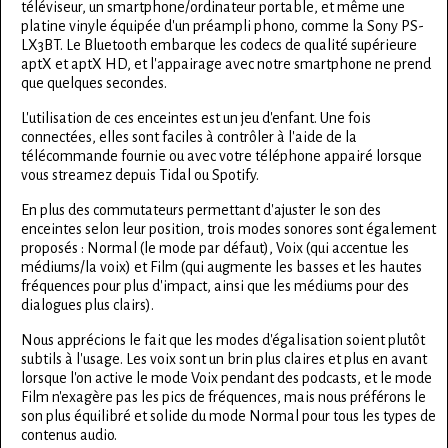
téléviseur, un smartphone/ordinateur portable, et même une
platine vinyle équipée d'un préampli phono, comme la Sony PS-
LX3BT. Le Bluetooth embarque les codecs de qualité supérieure
aptX et aptX HD, et l'appairage avec notre smartphone ne prend
que quelques secondes.
L'utilisation de ces enceintes est un jeu d'enfant. Une fois
connectées, elles sont faciles à contrôler à l'aide de la
télécommande fournie ou avec votre téléphone appairé lorsque
vous streamez depuis Tidal ou Spotify.
En plus des commutateurs permettant d'ajuster le son des
enceintes selon leur position, trois modes sonores sont également
proposés : Normal (le mode par défaut), Voix (qui accentue les
médiums/la voix) et Film (qui augmente les basses et les hautes
fréquences pour plus d'impact, ainsi que les médiums pour des
dialogues plus clairs).
Nous apprécions le fait que les modes d'égalisation soient plutôt
subtils à l'usage. Les voix sont un brin plus claires et plus en avant
lorsque l'on active le mode Voix pendant des podcasts, et le mode
Film n'exagère pas les pics de fréquences, mais nous préférons le
son plus équilibré et solide du mode Normal pour tous les types de
contenus audio.