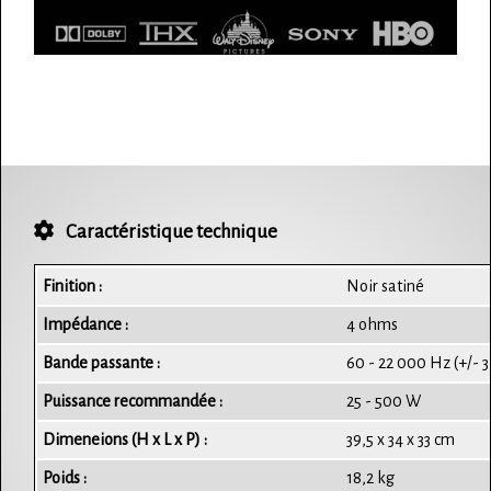
Caractéristique technique
Finition :
Noir satiné
Impédance :
4 ohms
Bande passante :
60 - 22 000 Hz (+/- 3
Puissance recommandée :
25 - 500 W
Dimeneions (H x L x P) :
39,5 x 34 x 33 cm
Poids :
18,2 kg