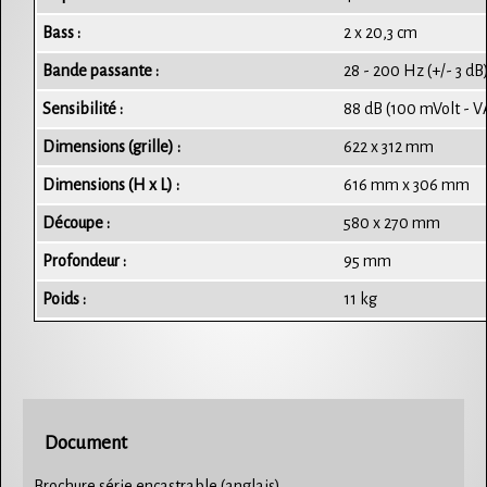
Bass :
2 x 20,3 cm
Bande passante :
28 - 200 Hz (+/- 3 dB
Sensibilité :
88 dB (100 mVolt - 
Dimensions (grille) :
622 x 312 mm
Dimensions (H x L) :
616 mm x 306 mm
Découpe :
580 x 270 mm
Profondeur :
95 mm
Poids :
11 kg
Document
Brochure série encastrable (anglais)