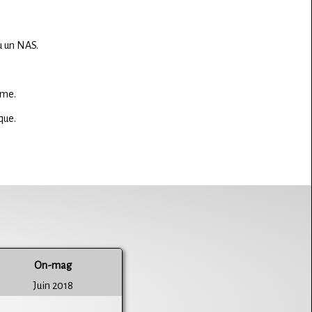
u un NAS.
ème.
que.
On-mag
Juin 2018