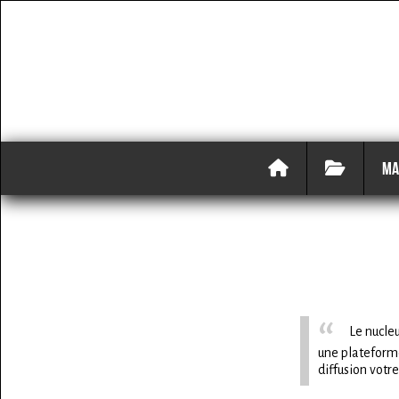
MA
Le nucleu
une plateforme
diffusion votr