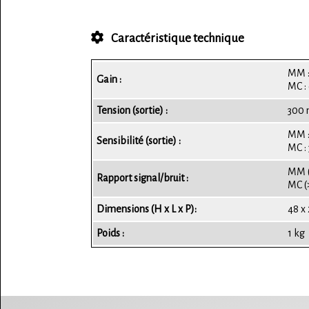
Caractéristique technique
MM :
Gain :
MC :
Tension (sortie) :
300
MM :
Sensibilité (sortie) :
MC :
MM (
Rapport signal/bruit :
MC (
Dimensions (H x L x P):
48 x
Poids :
1 kg