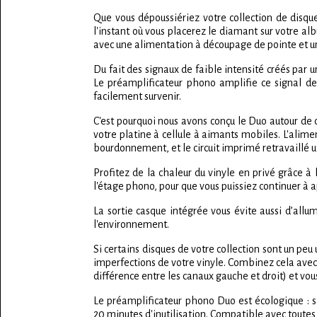
Que vous dépoussiériez votre collection de disque
l'instant où vous placerez le diamant sur votre a
avec une alimentation à découpage de pointe et un 
Du fait des signaux de faible intensité créés par 
Le préamplificateur phono amplifie ce signal de 
facilement survenir.
C'est pourquoi nous avons conçu le Duo autour de 
votre platine à cellule à aimants mobiles. L'ali
bourdonnement, et le circuit imprimé retravaillé u
Profitez de la chaleur du vinyle en privé grâce 
l'étage phono, pour que vous puissiez continuer à a
La sortie casque intégrée vous évite aussi d’allu
l'environnement.
Si certains disques de votre collection sont un pe
imperfections de votre vinyle. Combinez cela avec 
différence entre les canaux gauche et droit) et vo
Le préamplificateur phono Duo est écologique : 
20 minutes d'inutilisation. Compatible avec toutes l