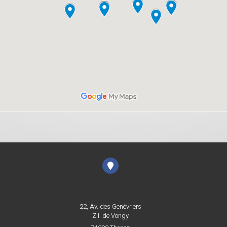
22, Av. des Genévriers
Z.I. de Vongy