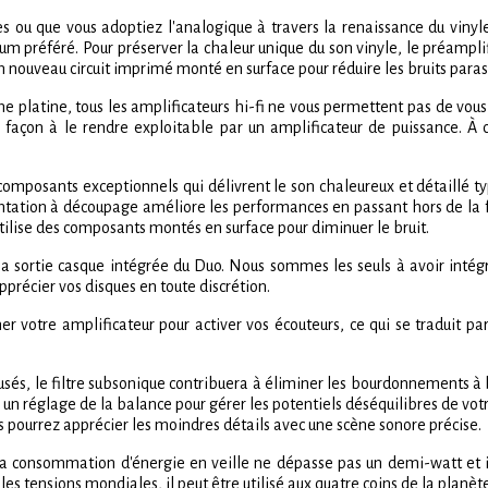
s ou que vous adoptiez l'analogique à travers la renaissance du vinyl
lbum préféré. Pour préserver la chaleur unique du son vinyle, le préam
nouveau circuit imprimé monté en surface pour réduire les bruits paras
une platine, tous les amplificateurs hi-fi ne vous permettent pas de vou
façon à le rendre exploitable par un amplificateur de puissance. À ce 
composants exceptionnels qui délivrent le son chaleureux et détaillé ty
mentation à découpage améliore les performances en passant hors de la 
tilise des composants montés en surface pour diminuer le bruit.
à la sortie casque intégrée du Duo. Nous sommes les seuls à avoir int
pprécier vos disques en toute discrétion.
mer votre amplificateur pour activer vos écouteurs, ce qui se traduit p
u usés, le filtre subsonique contribuera à éliminer les bourdonnements à
un réglage de la balance pour gérer les potentiels déséquilibres de votr
us pourrez apprécier les moindres détails avec une scène sonore précise.
sa consommation d'énergie en veille ne dépasse pas un demi-watt et
es tensions mondiales, il peut être utilisé aux quatre coins de la planète