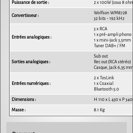
Puissance de sortie :
2 x 100W (sous 8 oh
Wolfson WM8728
Convertisseur :
32 bits - 192 kHz
3 x RCA
1 x pré-ampli phon
Entrées analogiques :
1 x mini-jack 3,5mm
Tuner DAB+ / FM
Sub out
Sorties analogiques :
Rec out (RCA stéréo)
Casque, jack 6,35 mm
2 x TosLink
Entrées numériques :
1 x Coaxial
Bluetooth 5.0
Dimensions :
H 110 x L 430 x P 3
Masse :
8.1 Kg