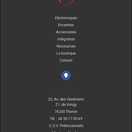
Electroniques
Enceintes
Accessoires
Intégration
Ressources
La boutique
Contact
22, Av. des Genévriers
Z.I. de Vongy
74200 Thonon
Tél. : 04 50 17 00 49
C.G.V. Professionnels