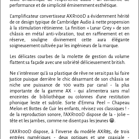
performance et de simplicité éminemment esthétique.
L’amplificateur convertisseur AXR100D a évidemment hérité
de ce design typique de Cambridge Audio à nette propension
à la stimulation rétinienne. La finition « Lunar Grey » de son
châssis en métal anti-vibration, tout en raffinement et en
réserve, souligne divinement cette aura élégante
soigneusement cultivée par les ingénieurs de la marque.
Les délicates courbes de la molette de gestion du volume
flattent sa façade avec une sobriété délicieusement british.
Ne s’intéresser qu’à sa plastique de rêve ne serait pas lui faire
justice puisque derrière le chic désarmant de son châssis se
niche une puissance de 100 watts par canal - la plus
importante de la gamme AX - qui alimentera sans mal
enceintes de bibliothèque ou colonnes d’une restitution
phonique leste et subtile. Sorte d’Emma Peel – Chapeau
Melon et Bottes de Cuir les enfants, révisez vos classiques ! -
de la reproduction sonore, l’AXR100D dispose de la - jolie –
tête et les jambes, comme ne disent pas les jeunes 😁.
L’AXR100D dispose, à l’inverse du modèle AXR85, de trois
entrées numériques - deux optiques et une coaxiale -