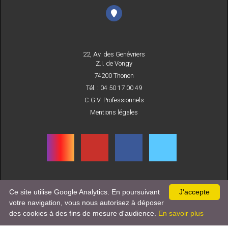
22, Av. des Genévriers
Z.I. de Vongy
74200 Thonon
Tél. : 04 50 17 00 49
C.G.V. Professionnels
Mentions légales
Ce site utilise Google Analytics. En poursuivant
J'accepte
INSCRIVEZ-VOUS
votre navigation, vous nous autorisez à déposer
À NOTRE NEWSLETTER
des cookies à des fins de mesure d'audience.
En savoir plus