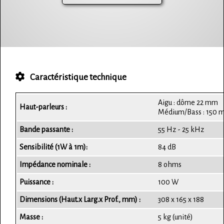
Caractéristique technique
Aigu : dôme 22 mm
Haut-parleurs :
Médium/Bass : 150
Bande passante :
55 Hz - 25 kHz
Sensibilité (1W à 1m):
84 dB
Impédance nominale :
8 ohms
Puissance :
100 W
Dimensions (Haut.x Larg.x Prof., mm) :
308 x 165 x 188
Masse :
5 kg (unité)