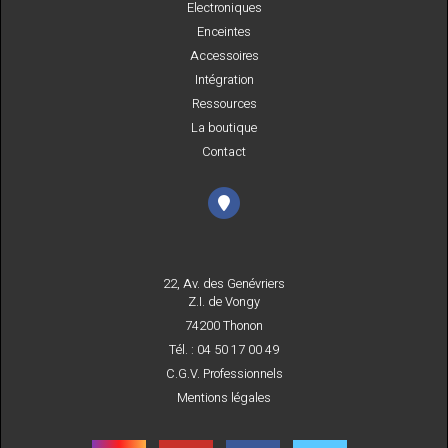
Electroniques
Enceintes
Accessoires
Intégration
Ressources
La boutique
Contact
22, Av. des Genévriers
Z.I. de Vongy
74200 Thonon
Tél. : 04 50 17 00 49
C.G.V. Professionnels
Mentions légales