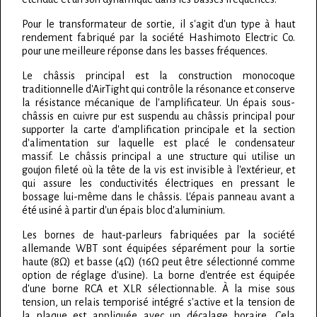
Pour le transformateur de sortie, il s'agit d'un type à haut
rendement fabriqué par la société Hashimoto Electric Co.
pour une meilleure réponse dans les basses fréquences.
Le châssis principal est la construction monocoque
traditionnelle d'AirTight qui contrôle la résonance et conserve
la résistance mécanique de l'amplificateur. Un épais sous-
châssis en cuivre pur est suspendu au châssis principal pour
supporter la carte d'amplification principale et la section
d'alimentation sur laquelle est placé le condensateur
massif. Le châssis principal a une structure qui utilise un
goujon fileté où la tête de la vis est invisible à l'extérieur, et
qui assure les conductivités électriques en pressant le
bossage lui-même dans le châssis. L'épais panneau avant a
été usiné à partir d'un épais bloc d'aluminium.
Les bornes de haut-parleurs fabriquées par la société
allemande WBT sont équipées séparément pour la sortie
haute (8Ω) et basse (4Ω) (16Ω peut être sélectionné comme
option de réglage d'usine). La borne d'entrée est équipée
d'une borne RCA et XLR sélectionnable. À la mise sous
tension, un relais temporisé intégré s'active et la tension de
la plaque est appliquée avec un décalage horaire. Cela