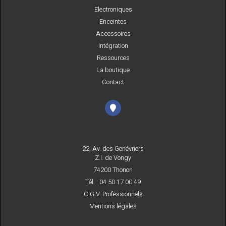
Electroniques
Enceintes
Accessoires
Intégration
Ressources
La boutique
Contact
22, Av. des Genévriers
Z.I. de Vongy
74200 Thonon
Tél. : 04 50 17 00 49
C.G.V. Professionnels
Mentions légales