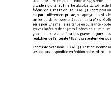
scrupuleuse. En effet, l’enceinte MB3.5B profite d
grande rigidité, et l’inertie absolue du coffre de
fréquence. Lignage oblige, la MB3.5B opte pour u
est particulièrement preste, puisque 50 fois plus 
sur les bords, le tweeter à ruban de la MB3.5B o
série pour une meilleure tenue en puissance - opten
graves latéraux de 165mm à cônes en aluminium. L
gracile et puissante. Pour des graves toujours plu
réglables de l’enceinte MB3.5B présentent des poin
L’enceinte Scansonic HD MB3.5B est en somme aus
ses auteurs, disponible en finition noire, blanche