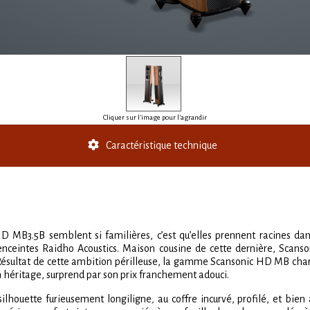
Cliquer sur l'image pour l'agrandir
Caractéristique technique
HD MB3.5B semblent si familières, c’est qu’elles prennent racines 
eintes Raidho Acoustics. Maison cousine de cette dernière, Scansoni
 Résultat de cette ambition périlleuse, la gamme Scansonic HD MB charm
 héritage, surprend par son prix franchement adouci.
silhouette furieusement longiligne
,
au coffre incurvé, profilé, et bien