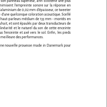
à son panneau supérieur, afin d’obtenir une plus
 minimisent l'empreinte sonore sur la réponse en
n/aluminium de 0,02 mm d'épaisseur, ce tweeter
e d’une quelconque coloration acoustique. Scellé
eux haut-parleurs médium de 133 mm - montés en
ouhait, et sont épaulés par deux transducteurs de
néarité et le naturel du son de cette enceinte
 l’enceinte et axé vers le sol. Enfin, les pieds
a meilleure des performances.
. Une nouvelle prouesse made in Danemark pour