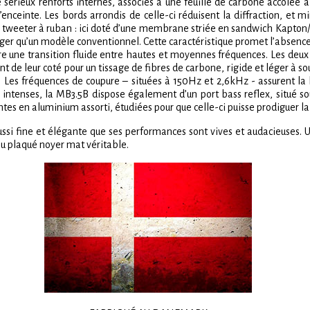
e sérieux renforts internes, associés à une feuille de carbone accolée 
 l’enceinte. Les bords arrondis de celle-ci réduisent la diffraction, et
n tweeter à ruban : ici doté d’une membrane striée en sandwich Kapto
léger qu’un modèle conventionnel. Cette caractéristique promet l’absenc
ffre une transition fluide entre hautes et moyennes fréquences. Les d
t de leur coté pour un tissage de fibres de carbone, rigide et léger à s
es fréquences de coupure – situées à 150Hz et 2,6kHz - assurent la li
s intenses, la MB3.5B dispose également d’un port bass reflex, situé sous
tes en aluminium assorti, étudiées pour que celle-ci puisse prodiguer l
si fine et élégante que ses performances sont vives et audacieuses
 ou plaqué noyer mat véritable.