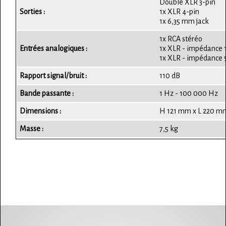
Double XLR 3-pin
Sorties :
1x XLR 4-pin
1x 6,35 mm jack
1x RCA stéréo
Entrées analogiques :
1x XLR - impédance
1x XLR - impédance
Rapport signal/bruit :
110 dB
Bande passante :
1 Hz - 100 000 Hz
Dimensions :
H 121 mm x L 220 m
Masse :
7,5 kg