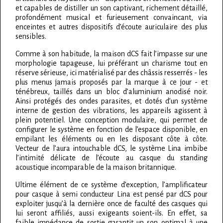
et capables de distiller un son captivant, richement détaillé,
profondément musical et furieusement convaincant, via
enceintes et autres dispositifs d’écoute auriculaire des plus
sensibles.
Comme à son habitude, la maison dCS fait l’impasse sur une
morphologie tapageuse, lui préférant un charisme tout en
réserve sérieuse, ici matérialisé par des châssis resserrés - les
plus menus jamais proposés par la marque à ce jour - et
ténébreux, taillés dans un bloc d’aluminium anodisé noir.
Ainsi protégés des ondes parasites, et dotés d’un système
interne de gestion des vibrations, les appareils agissent à
plein potentiel. Une conception modulaire, qui permet de
configurer le système en fonction de l’espace disponible, en
empilant les éléments ou en les disposant côte à côte.
Vecteur de l’aura intouchable dCS, le système Lina imbibe
l’intimité délicate de l’écoute au casque du standing
acoustique incomparable de la maison britannique.
Ultime élément de ce système d’exception, l’amplificateur
pour casque à semi conducteur Lina est pensé par dCS pour
exploiter jusqu’à la dernière once de faculté des casques qui
lui seront affiliés, aussi exigeants soient-ils. En effet, sa
faible impédance de sortie garantit un son optimal à une