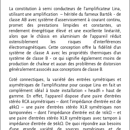
La constitution à semi conducteurs de l’amplificateur Lina,
utilisant une amplification – héritée du fameux Bartók - de
classe AB avec système d'asservissement à courant continu,
promet des prestations limpides et constantes, un
rendement énergétique élevé et une excellente linéarité,
alors que le châssis en aluminium de l’appareil réduit
ostensiblement les risques d’interférences
électromagnétiques. Cette conception offre la fidélité d'un
système de classe A avec les propriétés thermiques d'un
système de classe B - ce qui signifie également moins de
production de chaleur et aucun des problèmes de distorsion
généralement associés aux conceptions de classe B.
Coté connectiques, la variété des entrées symétriques et
asymétriques de l'amplificateur pour casque Lina en fait un
complément idéal à toute installation « headfi » haut de
gamme. En effet, l’appareil dispose d’une paire d’entrées
stéréo RCA asymétriques – dont l’impédance d’entrée est de
48kΩ – une paire d’entrées stéréo XLR symétriques non
tamponnées – dont l’impédance d'entrée est de 16kΩ – et
une paire d’entrées stéréo XLR symétriques avec tampon à
impédance d'entrée de 96kΩ. De quoi répondre aux besoins
d’une grande variété de sources numériques et de