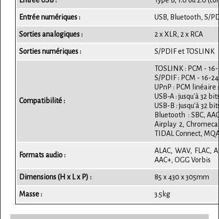
Entrée numériques :
USB, Bluetooth, S/P
Sorties analogiques :
2 x XLR, 2 x RCA
Sorties numériques :
S/PDIF et TOSLINK
TOSLINK : PCM - 16-2
S/PDIF : PCM - 16-24
UPnP : PCM linéaire :
USB-A : jusqu'à 32 bi
Compatibilité :
USB-B : jusqu'à 32 bi
Bluetooth : SBC, AA
Airplay 2, Chromecas
TIDAL Connect, MQA
ALAC, WAV, FLAC, A
Formats audio :
AAC+, OGG Vorbis​
Dimensions (H x L x P) :
85 x 430 x 305mm
Masse :
3.5kg