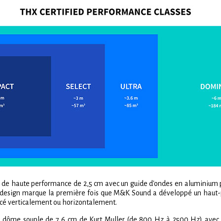
 haute performance de 2,5 cm avec un guide d'ondes en aluminium pou
 Ce design marque la première fois que M&K Sound a développé un haut-p
placé verticalement ou horizontalement.
dôme souple de 7,6 cm de Kurt Muller (de 800 Hz à 2500 Hz) avec d