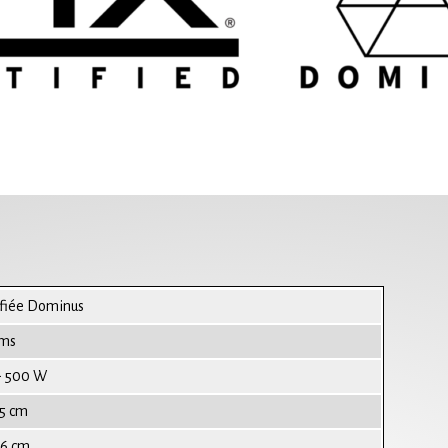
ifiée Dominus
hms
- 500 W
,5 cm
,6 cm