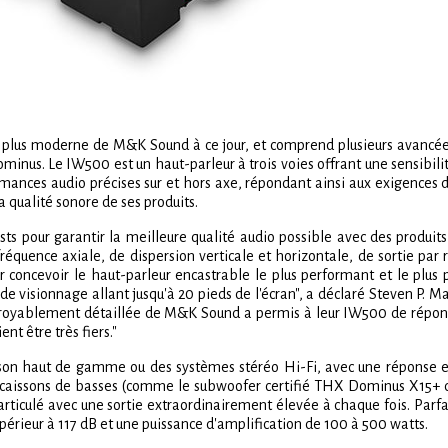
la plus moderne de M&K Sound à ce jour, et comprend plusieurs avancé
Dominus. Le IW500 est un haut-parleur à trois voies offrant une sensibil
rmances audio précises sur et hors axe, répondant ainsi aux exigences
la qualité sonore de ses produits.
ts pour garantir la meilleure qualité audio possible avec des produit
quence axiale, de dispersion verticale et horizontale, de sortie par ra
concevoir le haut-parleur encastrable le plus performant et le plus p
de visionnage allant jusqu'à 20 pieds de l'écran", a déclaré Steven P.
croyablement détaillée de M&K Sound a permis à leur IW500 de répondre
nt être très fiers."
son haut de gamme ou des systèmes stéréo Hi-Fi, avec une réponse e
s caissons de basses (comme le subwoofer certifié THX Dominus X15
articulé avec une sortie extraordinairement élevée à chaque fois. Parfa
rieur à 117 dB et une puissance d'amplification de 100 à 500 watts.