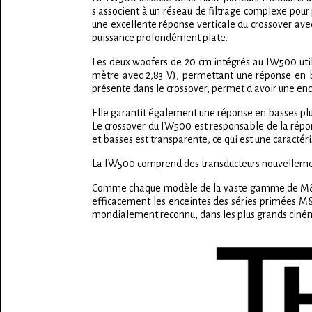
s'associent à un réseau de filtrage complexe pour
une excellente réponse verticale du crossover ave
puissance profondément plate.
Les deux woofers de 20 cm intégrés au IW500 util
mètre avec 2,83 V), permettant une réponse en b
présente dans le crossover, permet d'avoir une en
Elle garantit également une réponse en basses plus
Le crossover du IW500 est responsable de la répon
et basses est transparente, ce qui est une carac
La IW500 comprend des transducteurs nouvellemen
Comme chaque modèle de la vaste gamme de M&K S
efficacement les enceintes des séries primées M&K
mondialement reconnu, dans les plus grands cinéma