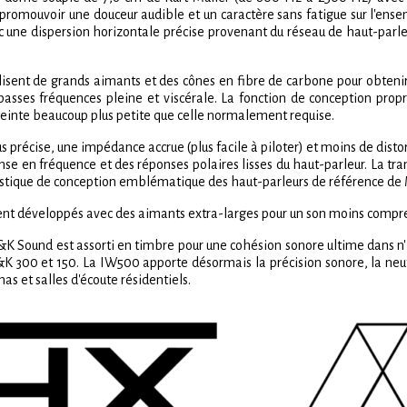
 promouvoir une douceur audible et un caractère sans fatigue sur l'ens
c une dispersion horizontale précise provenant du réseau de haut-parl
isent de grands aimants et des cônes en fibre de carbone pour obtenir 
asses fréquences pleine et viscérale. La fonction de conception propr
ceinte beaucoup plus petite que celle normalement requise.
 précise, une impédance accrue (plus facile à piloter) et moins de distor
se en fréquence et des réponses polaires lisses du haut-parleur. La tr
téristique de conception emblématique des haut-parleurs de référence d
t développés avec des aimants extra-larges pour un son moins compres
ound est assorti en timbre pour une cohésion sonore ultime dans n'i
 300 et 150. La IW500 apporte désormais la précision sonore, la neutr
s et salles d'écoute résidentiels.