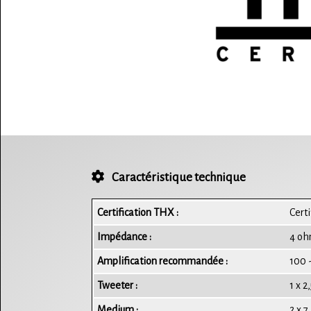
Caractéristique technique
Certification THX :
Cert
Impédance :
4 o
Amplification recommandée :
100 
Tweeter :
1 x 2
Medium :
2 x 7