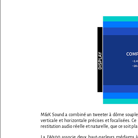
M&K Sound a combiné un tweeter à dôme souple de
verticale et horizontale précises et focalisées.
restitution audio réelle et naturelle, que ce soit 
La IW500 associe deux haut-parleurs médiums à 