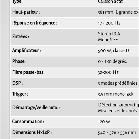
Type :
Caisson actif.
Haut-parleur :
381 mm, à grande ex
Réponse en fréquence :
17 - 200 Hz
Stéréo RCA
Entrées :
Mono/LFE
Amplificateur :
500 W, classe D.
Phase :
0 - 180 degrés.
Filtre passe-bas :
32-200 Hz
DSP :
3 modes prédéfinies 
Trigger :
3,5 mm mono jack.
Détection automatiqu
Démarrage/veille auto. :
Mise en veille après 
Consommation :
120 W
Dimensions HxLxP :
540 x 526 x 556 mm