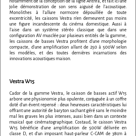
notamment de la conception de la ligne Anthra, et fait ici une
jolie démonstration de son sens aiguisé de l'acoustique.
Monolithes à l'allure normcore dépouillée de toute
excentricité, les caissons Vestra n'en demeurent pas moins
une figure incandescente du cinéma domestique. Aussi à
l'aise dans un système stéréo classique que dans une
configuration AV musclée par plusieurs entités de la gamme,
les caissons de basses Vestra profitent d'une morphologie
compacte, d'une amplification allant de 250 à 500W selon
les modèles, et des toutes dernières incarnations des
innovations acoustiques maison.
Vestra W15
Cador de la gamme Vestra, le caisson de basses actif W15
arbore une physionomie plus opulente, conjuguée à un coffre
doté d'un évent repensé : deux heureuses caractéristiques lui
offrant une autorité de baryton sachant géré sans le moindre
mal les graves les plus intenses, aussi bien dans un contexte
musical que cinématographique. Costaud, le caisson Vestra
W15 bénéficie d'une amplification de 500W délivrée en
classe D, et d'un imposant haut-parleur C-CAM de 38cm à