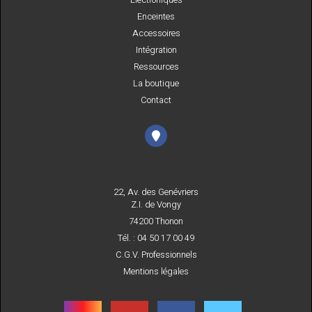
Electroniques
Enceintes
Accessoires
Intégration
Ressources
La boutique
Contact
22, Av. des Genévriers
Z.I. de Vongy
74200 Thonon
Tél. : 04 50 17 00 49
C.G.V. Professionnels
Mentions légales