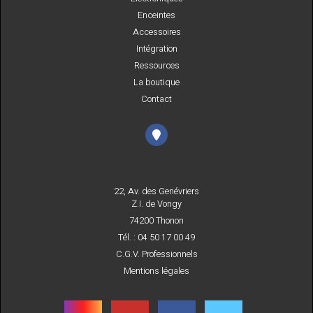
Enceintes
Accessoires
Intégration
Ressources
La boutique
Contact
22, Av. des Genévriers
Z.I. de Vongy
74200 Thonon
Tél. : 04 50 17 00 49
C.G.V. Professionnels
Mentions légales