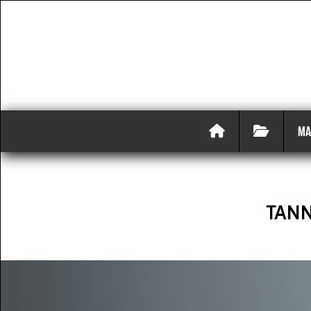
MA
TAN