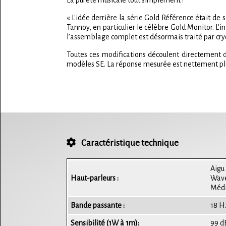
La pureté musicale tout simplement !
« L'idée derrière la série Gold Référence était de
Tannoy, en particulier le célèbre Gold Monitor. L
l’assemblage complet est désormais traité par cry
Toutes ces modifications découlent directement d
modèles SE. La réponse mesurée est nettement plus 
Caractéristique technique
Aigu
Haut-parleurs :
Wav
Médi
Bande passante :
18 H
Sensibilité (1W à 1m):
99 d