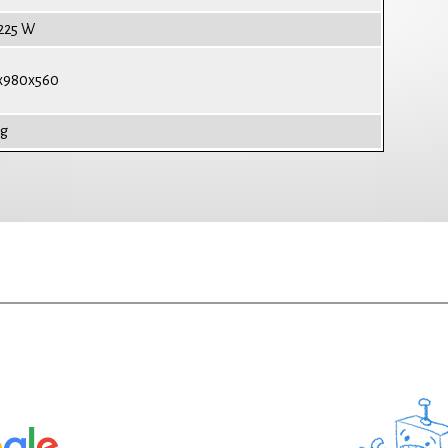
 225 W
x980x560
kg