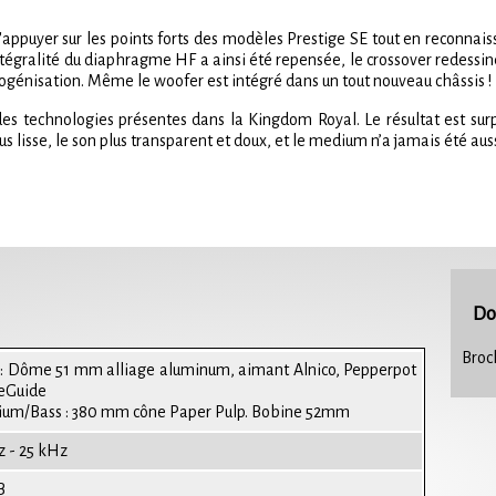
 s'appuyer sur les points forts des modèles Prestige SE tout en reconnai
’intégralité du diaphragme HF a ainsi été repensée, le crossover redes
ogénisation. Même le woofer est intégré dans un tout nouveau châssis !
es technologies présentes dans la Kingdom Royal. Le résultat est surp
lisse, le son plus transparent et doux, et le medium n’a jamais été auss
Do
Broc
 : Dôme 51 mm alliage aluminum, aimant Alnico, Pepperpot
eGuide
um/Bass : 380 mm cône Paper Pulp. Bobine 52mm
z - 25 kHz
B