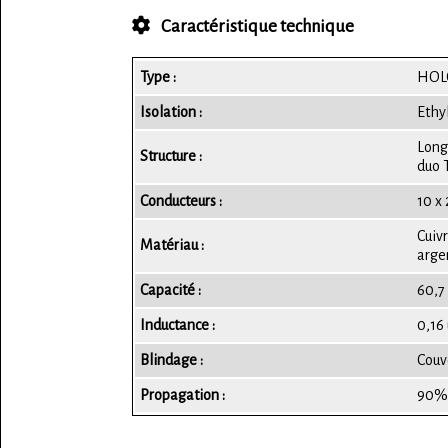
Caractéristique technique
Type :
HOLO
Isolation :
Ethy
Long
Structure :
duo 
Conducteurs :
10 x
Cuiv
Matériau :
arge
Capacité :
60,7
Inductance :
0,16
Blindage :
Couv
Propagation :
90% 