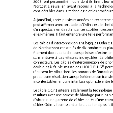
2008, ont personnifié l’idole dont ils tirent le
Nordost a réussi en ayant recours à la technolo
considérables dans la technologie et les procédur
Aujourd’hui, après plusieurs années de recherche 
peut affirmer avec certitude qu’Odin 2 est le chef 
d’un spectacle en direct : nuances subtiles, cresce
elles-mêmes. Il faut entendre une telle performanc
Les câbles d’interconnexion analogiques Odin 2 ac
de Nordost sont constitués de dix conducteurs p
filament duo et de techniques précises d’extrusion
sans entrave à des vitesses incroyables. La phi
connecteurs. Les câbles d’interconnexion de ph
double et à faible masse des HOLO:PLUG® permet 
réduisent les vibrations, les courants de Foucault
produit une résolution sans précédent et un trans
incontestablement une interface optimale entre l
Le câble Odin2 intègre également la technologie T
résultats avec une couche de blindage par ruban 
d’obtenir une gamme de câbles dotés d’une couvert
câbles Odin 2 fournissent un bruit de fond plus fa