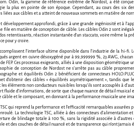
ur nom. Odin, la gamme de référence extrême de Nordost, a été conçue 
gie la plus en pointe de son époque. Cependant, au cours des six de
es liées aux câbles et a atteint de nouveaux sommets en matière de nor
et développement approfondi, grâce à une grande ingéniosité et à l’appl
de file en matière de conception de câble. Les câbles Odin 2 sont inégal
ndos retentissants, réaction instantanée d’un staccato, voire même la pr
e pour y croire.
complissent l’interface ultime disponible dans l’industrie de la hi-fi
laqués argent en cuivre désoxygéné pur à 99,999999 %, 23 AWG, chacun 
 de FEP. Ces processus exigeants, alliés à une disposition géométrique 
losophie de conception de Nordost ne s’arrête pas au câble proprement
onographe et équilibrés Odin 2 bénéficient de connecteurs HOLO:PLUG
d’obtenir des câbles « équilibrés asymétriquement », tandis que les
 et les éléments non conducteurs nuisibles lorsqu’ils sont accouplés à d’
fert fluide d’informations, de sorte que chaque nuance de détail musica
e câble et le composant, en donnant à la performance musicale une im
SC qui reprend la performance et l’efficacité remarquables assurées p
enroulé. La technologie TSC, alliée à des connecteurs d’alimentation e
ure de blindage totale à 100 %, sans la rigidité associée à d’autres 
ible et des couches de détail nuancé et de transparence qui n’ont jamais 