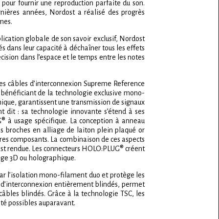
pour fournir une reproduction parfaite du son.
rnières années, Nordost a réalisé des progrès
mes.
ication globale de son savoir exclusif, Nordost
és dans leur capacité à déchaîner tous les effets
écision dans l’espace et le temps entre les notes
. Les câbles d’interconnexion Supreme Reference
bénéficiant de la technologie exclusive mono-
unique, garantissent une transmission de signaux
 dit : sa technologie innovante s’étend à ses
® à usage spécifique. La conception à anneau
 broches en alliage de laiton plein plaqué or
autres composants. La combinaison de ces aspects
l est rendue. Les connecteurs HOLO:PLUG® créent
age 3D ou holographique.
ar l’isolation mono-filament duo et protège les
t d’interconnexion entièrement blindés, permet
câbles blindés. Grâce à la technologie TSC, les
été possibles auparavant.