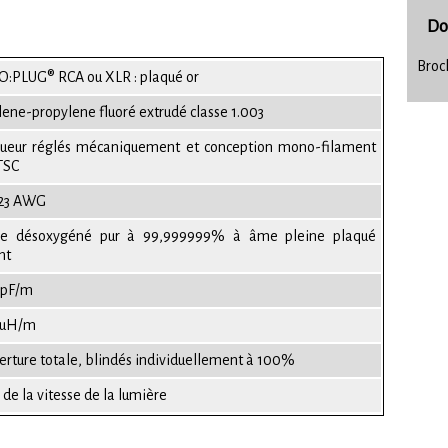
Do
Broc
:PLUG® RCA ou XLR : plaqué or
lene-propylene fluoré extrudé classe 1.003
ueur réglés mécaniquement et conception mono-filament
TSC
 23 AWG
re désoxygéné pur à 99,999999% à âme pleine plaqué
nt
 pF/m
 uH/m
erture totale, blindés individuellement à 100%
de la vitesse de la lumière