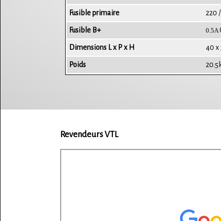
Fusible primaire
220 
Fusible B+
0.5A
Dimensions
L x P x H
40 x
Poids
20.5
Revendeurs VTL