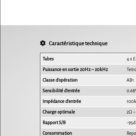
Caractéristique technique
Tubes
4 x E
Puissance en sortie
20Hz – 20kHz
Tetr
Classe d'opération
AB1
Sensibilité d'entrée
0.6
Impédance d'entrée
100
Charge optimale
2Ω –
Rapport S/B
-95d
Consommation
Repo