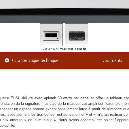
Cliquer sur l'image pour l'agrandir
Caractéristique technique
Documents
uatre EL34, délivre avec aplomb 60 watts par canal et offre un tableau co
la fondation de la signature musicale de la marque, cet ampli est l'exemple m
penser un espace sonore exceptionnellement large à partir de n'importe quel 
res, spécialement les trombones, est sensationnel » et « m'a fait réaliser com
res aux amoureux de la musique ». Nous avons accompli cet objectif apparem
udiophile.