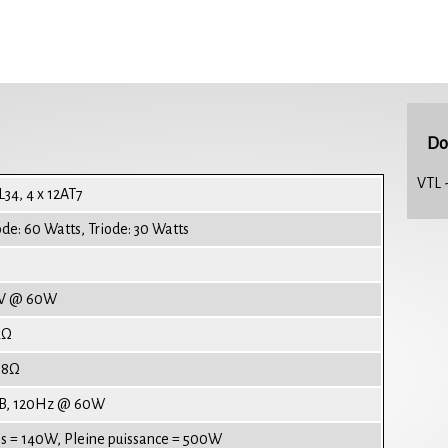
Do
VTL 
L34, 4 x 12AT7
ode: 60 Watts, Triode: 30 Watts
8V @ 60W
kΩ
 8Ω
B, 120Hz @ 60W
s = 140W, Pleine puissance = 500W