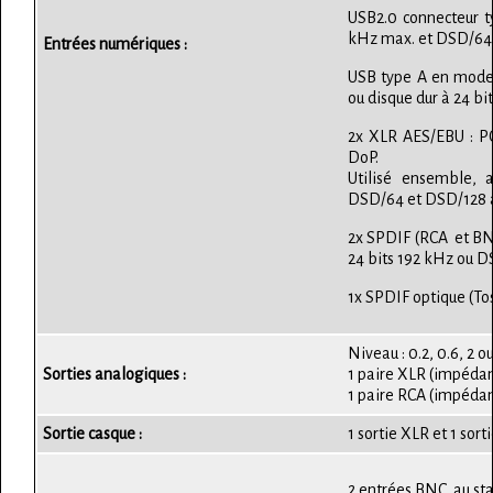
USB2.0 connecteur t
kHz max. et DSD/64,
Entrées numériques :
USB type A en mode a
ou disque dur à 24 b
2x XLR AES/EBU : P
DoP.
Utilisé ensemble, 
DSD/64 et DSD/128 a
2x SPDIF (RCA et BNC
24 bits 192 kHz ou D
1x SPDIF optique (Tos
Niveau : 0.2, 0.6, 2 
Sorties analogiques :
1 paire XLR (impéda
1 paire RCA (impéda
Sortie casque :
1 sortie XLR et 1 sort
2 entrées BNC au stan