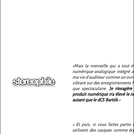
«Mais la merveille qui a tout éc
numérique-analogique intégré au
ma vie d'auditeur comme un ovni
vibrant sur des enregistrements f
que spectaculaire.
Je n'exagère
produit numérique n'a élevé le n
autant que le dCS Bartók
.»
« Et puis, si vous faites partie
utilisent des casques comme éco