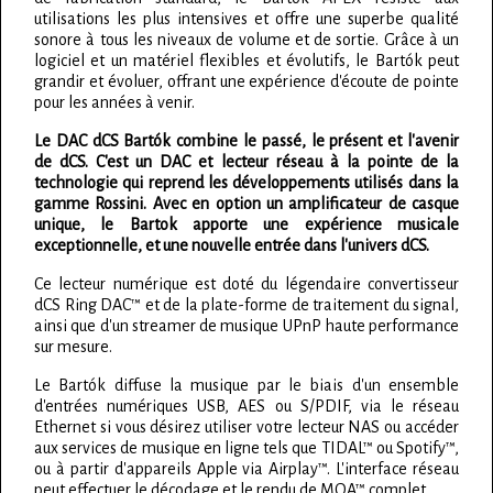
utilisations les plus intensives et offre une superbe qualité
sonore à tous les niveaux de volume et de sortie. Grâce à un
logiciel et un matériel flexibles et évolutifs, le Bartók peut
grandir et évoluer, offrant une expérience d'écoute de pointe
pour les années à venir.
Le DAC dCS Bartók combine le passé, le présent et l'avenir
de dCS. C'est un DAC et lecteur réseau à la pointe de la
technologie qui reprend les développements utilisés dans la
gamme Rossini. Avec en option un amplificateur de casque
unique, le Bartok apporte une expérience musicale
exceptionnelle, et une nouvelle entrée dans l'univers dCS.
Ce lecteur numérique est doté du légendaire convertisseur
dCS Ring DAC™ et de la plate-forme de traitement du signal,
ainsi que d'un streamer de musique UPnP haute performance
sur mesure.
Le Bartók diffuse la musique par le biais d'un ensemble
d'entrées numériques USB, AES ou S/PDIF, via le réseau
Ethernet si vous désirez utiliser votre lecteur NAS ou accéder
aux services de musique en ligne tels que TIDAL™ ou Spotify™,
ou à partir d'appareils Apple via Airplay™. L'interface réseau
peut effectuer le décodage et le rendu de MQA™ complet.