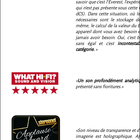
savoir que c'est l'Everest, l'expér
qui n'est pas présente sous cette 
dCS). Dans cette situation, où le
nécessaires sont le stockage de
même, le calcul de la valeur du B
appareil dont vous avez besoin e
jamais avoir besoin. Oui, c'est 
sans égal et c'est
incontesta
catégorie.
»
«
Un son profondément analytiqu
présenté sans fioritures.»
«Son niveau de transparence et d'
imagerie est holographique. A