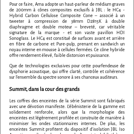
Pour ce faire, Ama adopte un haut-parleur de médium graves
de 200mm à cônes composites exclusifs à JBL : le HC4 -
Hybrid Carbon Cellulose Composite Cone – associé à un
tweeter à compression de 38mm D2815K à double
diaphragme et double moteur – breveté, car véritable
signature de la marque - et son vaste pavillon HDI
Sonoglass. Le HC4 est constitué de surfaces avant et arrière
en fibre de carbone et Pure-pulp, prenant en sandwich un
noyau interne en mousse à cellules fermées. Ce cône hybride
offre rendement élevé, faible distorsion et puissance.
Que de technologies exclusives pour cette pourfendeuse de
dysphorie acoustique, qui offre clarté, contrôle et cohérence
sur l'ensemble du spectre sonore à ses chanceux auditeurs.
Summit, dans la cour des grands
Les coffres des enceintes de la série Summit sont fabriqués
avec une dévotion manifeste. L’ébénisterie de la gamme est
solidement renforcée, alors que la morphologie des
enceintes est légèrement profilée et construite de manière à
minimiser les ondes stationnaires internes. De plus, les
enceintes Summit profitent du dispositif d'isolation JBL Iso