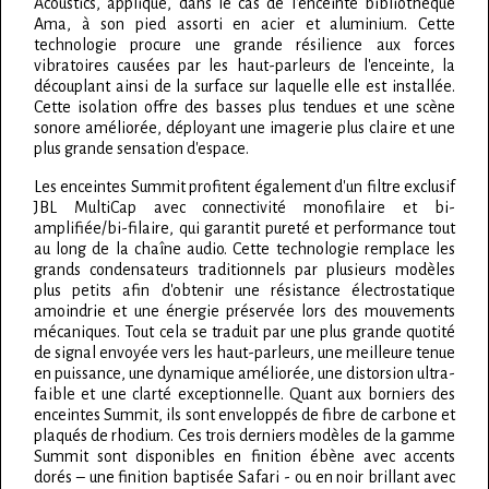
Acoustics, appliqué, dans le cas de l'enceinte bibliothèque
Ama, à son pied assorti en acier et aluminium. Cette
technologie procure une grande résilience aux forces
vibratoires causées par les haut-parleurs de l'enceinte, la
découplant ainsi de la surface sur laquelle elle est installée.
Cette isolation offre des basses plus tendues et une scène
sonore améliorée, déployant une imagerie plus claire et une
plus grande sensation d'espace.
Les enceintes Summit profitent également d'un filtre exclusif
JBL MultiCap avec connectivité monofilaire et bi-
amplifiée/bi-filaire, qui garantit pureté et performance tout
au long de la chaîne audio. Cette technologie remplace les
grands condensateurs traditionnels par plusieurs modèles
plus petits afin d'obtenir une résistance électrostatique
amoindrie et une énergie préservée lors des mouvements
mécaniques. Tout cela se traduit par une plus grande quotité
de signal envoyée vers les haut-parleurs, une meilleure tenue
en puissance, une dynamique améliorée, une distorsion ultra-
faible et une clarté exceptionnelle. Quant aux borniers des
enceintes Summit, ils sont enveloppés de fibre de carbone et
plaqués de rhodium. Ces trois derniers modèles de la gamme
Summit sont disponibles en finition ébène avec accents
dorés – une finition baptisée Safari - ou en noir brillant avec